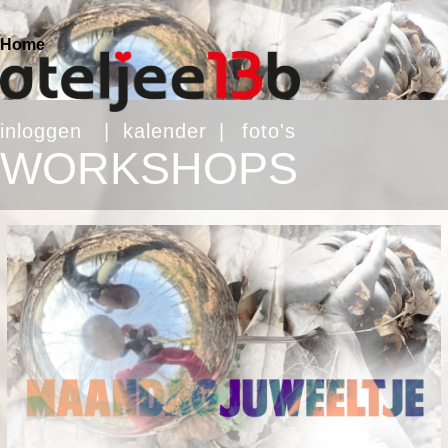
Home
inloggen
|
kalender
|
foto's
WORKSHOPS