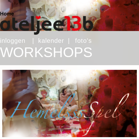
Home
inloggen
|
kalender
|
foto's
WORKSHOPS