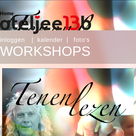
Home
inloggen
|
kalender
|
foto's
WORKSHOPS