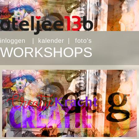
Home
inloggen
|
kalender
|
foto's
WORKSHOPS