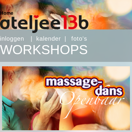
Home
inloggen
|
kalender
|
foto's
WORKSHOPS