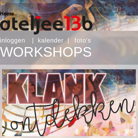
Home
inloggen
|
kalender
|
foto's
WORKSHOPS