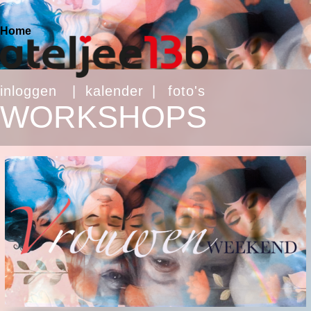
Home
inloggen
|
kalender
|
foto's
WORKSHOPS