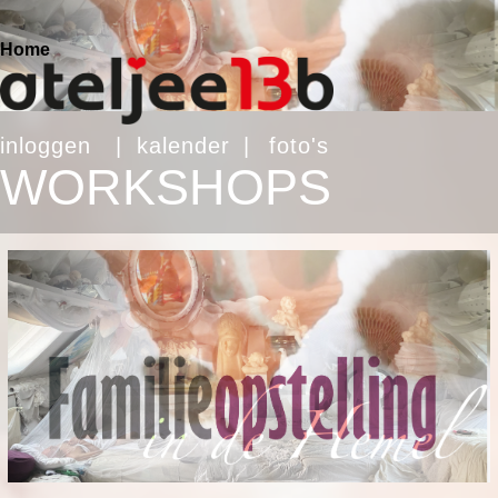
Home
inloggen
|
kalender
|
foto's
WORKSHOPS